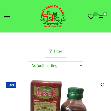
0
0
Filter
-10%