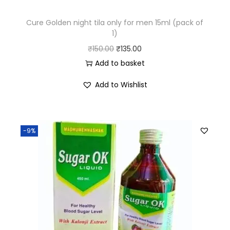
Cure Golden night tila only for men 15ml (pack of
1)
₹
150.00
₹
135.00
Add to basket
Add to Wishlist
-9%