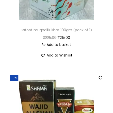
Safoof mughalliz khas 100gm (pack of 1)
₹
225.00
₹
215.00
Add to basket
Add to Wishlist
-7%