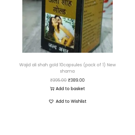
Wajid ali shah gold 10capsules (pack of 1) New
shama
₹
395.00
₹
389.00
Add to basket
Add to Wishlist