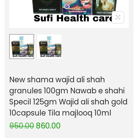
New shama wajid ali shah
granules 100gm Nawab e shahi
Specil 125gm Wajid ali shah gold
10capsule Tila majlooq 10ml
950.00
860.00