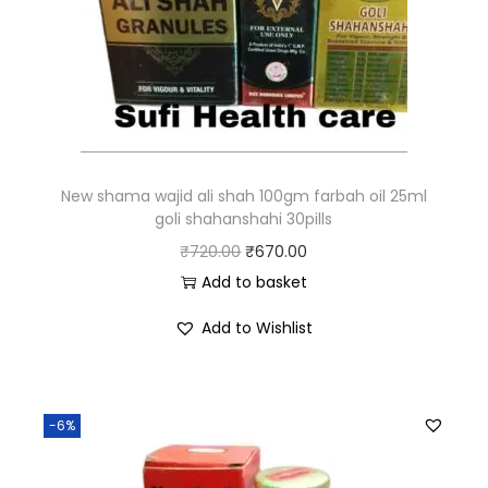
New shama wajid ali shah 100gm farbah oil 25ml
goli shahanshahi 30pills
₹
720.00
₹
670.00
Add to basket
Add to Wishlist
-6%