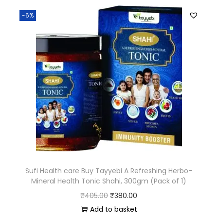
-6%
Sufi Health care Buy Tayyebi A Refreshing Herbo-
Mineral Health Tonic Shahi, 300gm (Pack of 1)
₹
405.00
₹
380.00
Add to basket