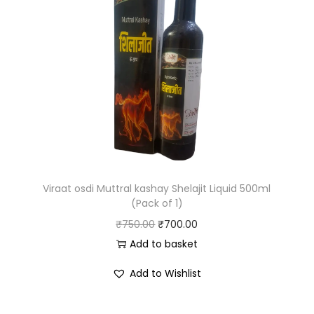
Viraat osdi Muttral kashay Shelajit Liquid 500ml
(Pack of 1)
₹
750.00
₹
700.00
Add to basket
Add to Wishlist