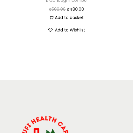
E GD 100gm combo
₹
500.00
₹
480.00
Add to basket
Add to Wishlist