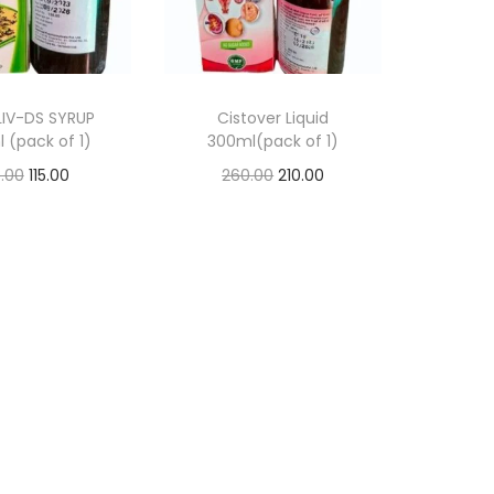
IV-DS SYRUP
Cistover Liquid
 (pack of 1)
300ml(pack of 1)
8.00
115.00
260.00
210.00
d to basket
Add to basket
d to Wishlist
Add to Wishlist