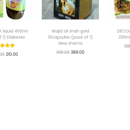
 liquid 450ml
Wajid ali shah gold
DECOL
f 1) Diabetes
10capsules (pack of 1)
200ml
New shama
13
395.00
389.00
.00
210.00
Ad
Add to basket
 to basket
Ad
Add to Wishlist
 to Wishlist