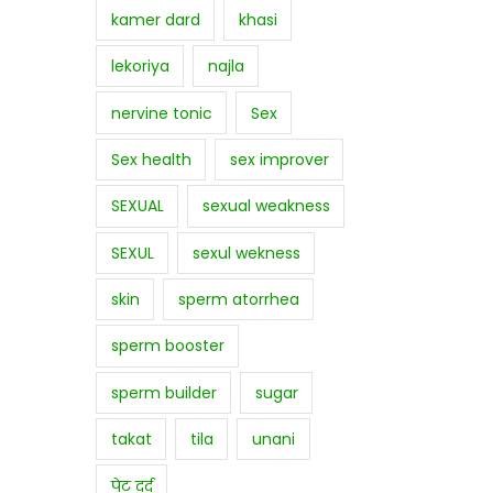
kamer dard
khasi
lekoriya
najla
nervine tonic
Sex
Sex health
sex improver
SEXUAL
sexual weakness
SEXUL
sexul wekness
skin
sperm atorrhea
sperm booster
sperm builder
sugar
takat
tila
unani
पेट दर्द