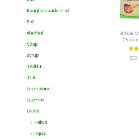
Raughan badam oil
Salt
sharbat
SUGAR OK
(Pack o
Soap
syrup
230
TABLET
Add
TILA
Add
tukmalana
tukmira
UNANI
Halwa
Liquid