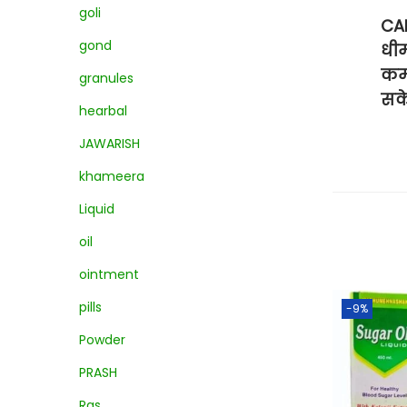
goli
CAR
gond
धी
कम 
granules
सक
hearbal
JAWARISH
khameera
Liquid
oil
ointment
pills
-9%
Powder
PRASH
Ras