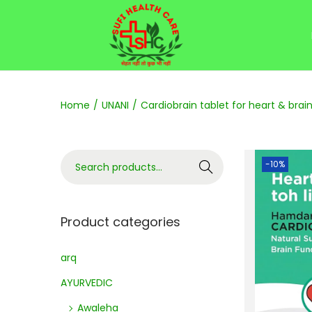
Home
/
UNANI
/
Cardiobrain tablet for heart & brai
-10%
Search
Product categories
arq
AYURVEDIC
Awaleha