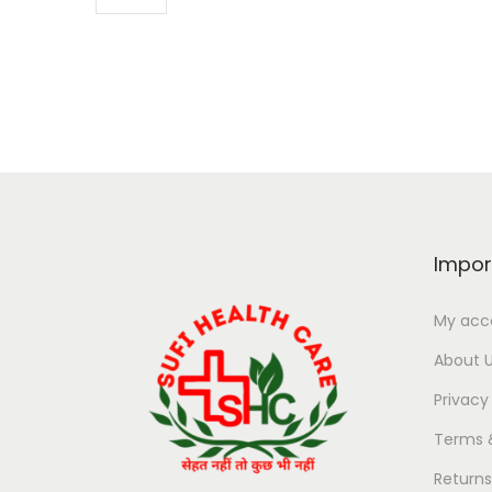
Impor
My acc
About 
Privacy
Terms 
Return