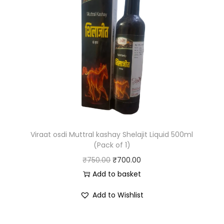
Viraat osdi Muttral kashay Shelajit Liquid 500ml
(Pack of 1)
₹
750.00
₹
700.00
Add to basket
Add to Wishlist