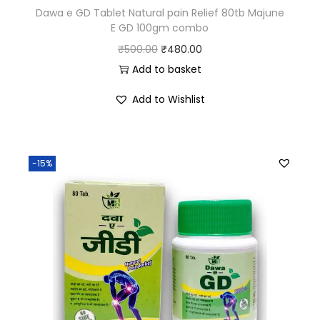
Dawa e GD Tablet Natural pain Relief 80tb Majune
E GD 100gm combo
₹
500.00
₹
480.00
Add to basket
Add to Wishlist
-15%