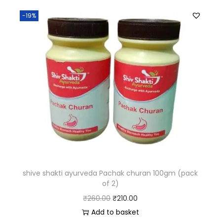
-19%
shive shakti ayurveda Pachak churan 100gm (pack
of 2)
₹
260.00
₹
210.00
Add to basket