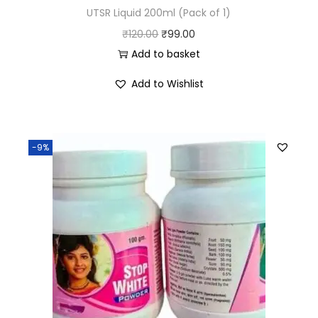
UTSR Liquid 200ml (Pack of 1)
₹
120.00
₹
99.00
Add to basket
Add to Wishlist
-9%