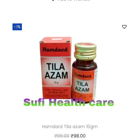
-1%
Hamdard Tila azam 10gm
₹
99.00
₹
98.00