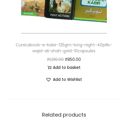
CureLaboob-e-kabir-125gm-long-night-40pills-
wajid-ali-shah-gold-10capsules
₹
1,010.00
₹
850.00
Add to basket
Add to Wishlist
Related products