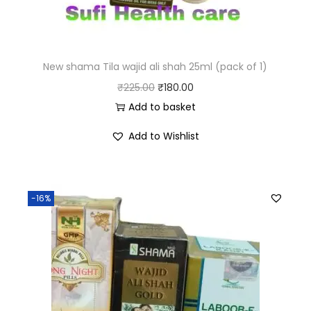
New shama Tila wajid ali shah 25ml (pack of 1)
₹
225.00
₹
180.00
Add to basket
Add to Wishlist
-16%