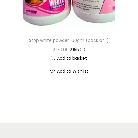
Stop white powder 100gm (pack of 1)
₹
170.00
₹
155.00
Add to basket
Add to Wishlist