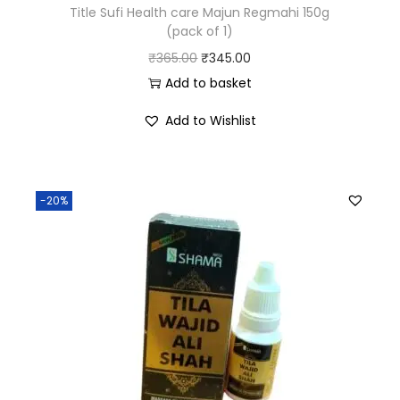
Title Sufi Health care Majun Regmahi 150g
(pack of 1)
₹
365.00
₹
345.00
Add to basket
Add to Wishlist
-20%