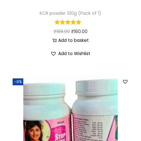
KCR powder 100g (Pack of 1)
₹
188.00
₹
160.00
Add to basket
Add to Wishlist
-9%