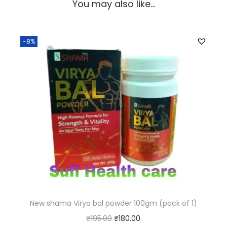
You may also like…
-8%
New shama Virya bal powder 100gm (pack of 1)
₹
195.00
₹
180.00