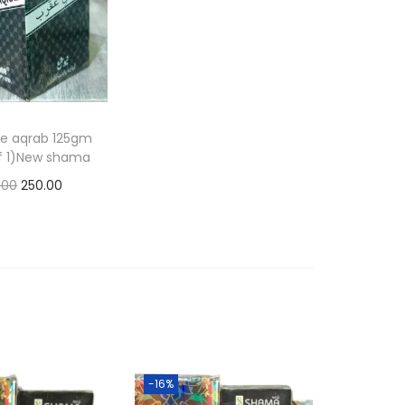
e aqrab 125gm
f 1)New shama
.00
250.00
d to basket
d to Wishlist
-16%