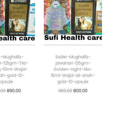
-Mughalliz-
Sader-Mughalliz-
i-125gm-Tila-
jawahari-125gm-
q-10ml-Wajid-
Golden-night-tila-
hah-gold-10-
15ml-Wajid-ali-shah-
cpsule
gold-10-cpsule
.00
890.00
950.00
800.00
d to basket
Add to basket
d to Wishlist
Add to Wishlist