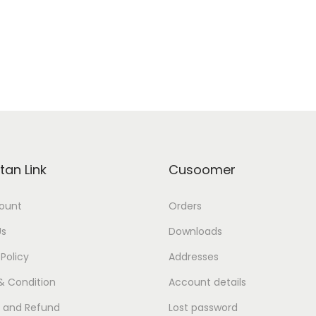
tan Link
Cusoomer
ount
Orders
Us
Downloads
 Policy
Addresses
& Condition
Account details
s and Refund
Lost password