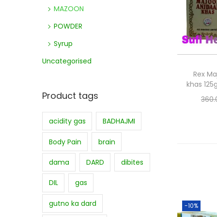
MAZOON
POWDER
Syrup
Uncategorised
Rex Ma
khas 125
Product tags
360.
Add
acidity gas
BADHAJMI
Add
Body Pain
brain
dama
DARD
dibites
DIL
gas
gutno ka dard
-10%