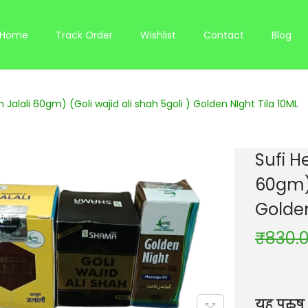
Home
Track Order
Wishlist
Contact
Blog
 Jalali 60gm) (Goli wajid ali shah 5goli ) Golden NIght Tila 10ML
Sufi H
60gm) 
Golden
₹
830.
यह पुरुष