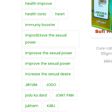
health improve
health tonic
heart
immuniy booster
improSEXsve the sexual
power
Cure-La
improsve the sexual power
125gm 
290.
improve the sexual power
Add
increase the sexual desire
Add
JIRYANI
JODO
jodo ka dard
JOINT PAIN
jukham
KABJ