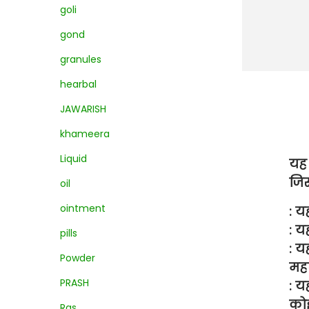
goli
gond
granules
hearbal
JAWARISH
khameera
Liquid
यह 
जिस
oil
ointment
: य
: य
pills
: य
Powder
महस
PRASH
: य
कोई
Ras