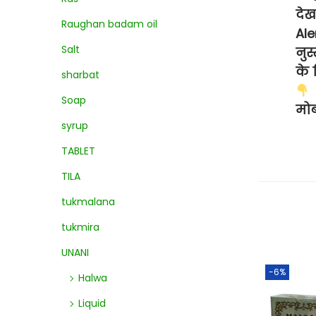
दे
Raughan badam oil
Ale
Salt
नुस
के 
sharbat
Soap
मो
syrup
TABLET
TILA
tukmalana
tukmira
UNANI
-6%
Halwa
Liquid