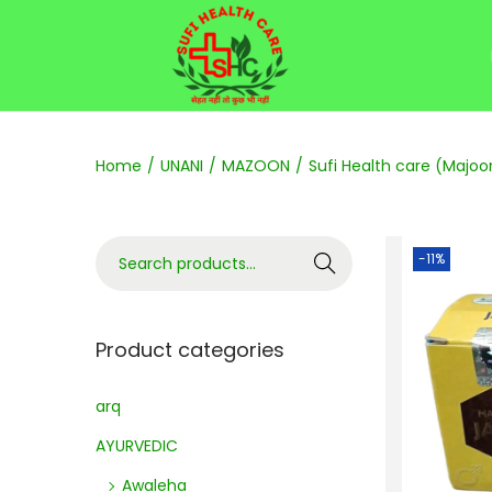
Home
/
UNANI
/
MAZOON
/
Sufi Health care (Majoon
-11%
Search
Product categories
arq
AYURVEDIC
Awaleha