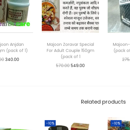
joon Anjdan
Majoon Zoravar Special
Majoon-
gm (pack of 1)
For Adult Couple 150gm
(pack o
(pack of 1
00
340.00
275
570.00
549.00
 to basket
Ad
Add to basket
 to Wishlist
Ad
Add to Wishlist
Related products
-10%
-10%