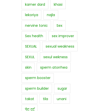
kamer dard
khasi
lekoriya
najla
nervine tonic
Sex
Sex health
sex improver
SEXUAL
sexual weakness
SEXUL
sexul wekness
skin
sperm atorrhea
sperm booster
sperm builder
sugar
takat
tila
unani
पेट दर्द