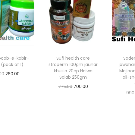
boob-e-kabir-
Sufi health care
Sader
(pack of 1)
stroperm 100gm jauhar
jawahar
khusia 20cp Halwa
Majloo
00
260.00
Salab 250gm
ali-s
 to basket
775.00
700.00
990
Add to basket
 to Wishlist
Ad
Add to Wishlist
Ad