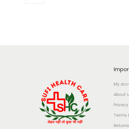
Impor
My acc
About 
Privacy
Terms 
Return