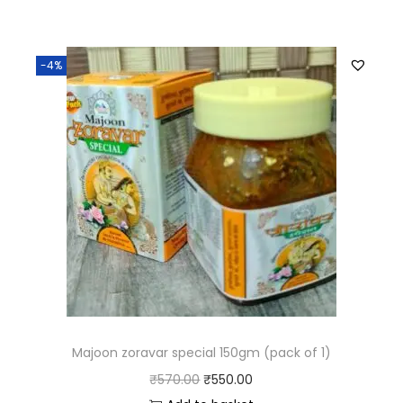
-4%
Majoon zoravar special 150gm (pack of 1)
₹
570.00
₹
550.00