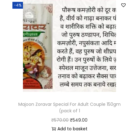
-4%
Majoon Zoravar Special For Adult Couple 150gm
(pack of 1
₹
570.00
₹
549.00
Add to basket