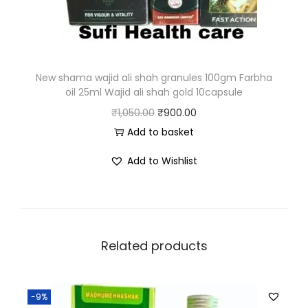
New shama wajid ali shah granules 100gm Farbha
oil 25ml Wajid ali shah gold 10capsule
₹
1,050.00
₹
900.00
Add to basket
Add to Wishlist
Related products
-9%