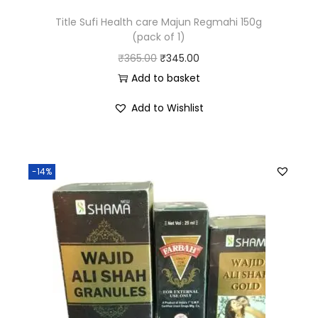
Title Sufi Health care Majun Regmahi 150g
(pack of 1)
₹
365.00
₹
345.00
Add to basket
Add to Wishlist
-14%