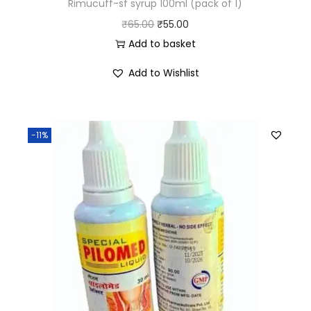
Rimucuff-sf syrup 100ml (pack of 1)
₹
65.00
₹
55.00
Add to basket
Add to Wishlist
-11%