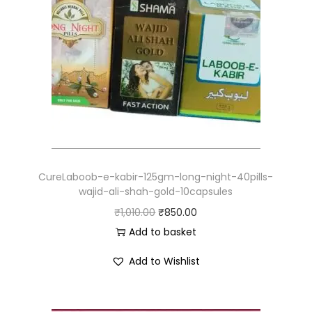
CureLaboob-e-kabir-125gm-long-night-40pills-
wajid-ali-shah-gold-10capsules
₹
1,010.00
₹
850.00
Add to basket
Add to Wishlist